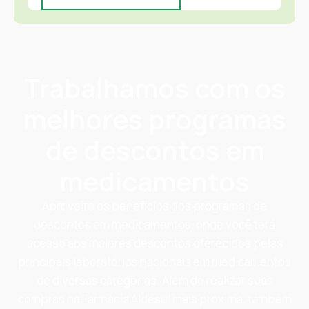
Trabalhamos com os
melhores programas
de descontos em
medicamentos
Aproveite os benefícios dos programas de
descontos em medicamentos, onde você terá
acesso aos maiores descontos oferecidos pelas
principais laboratórios nacionais em medicamentos
de diversas categorias. Além de realizar suas
compras na Farmácia Aldesul mais próxima, também