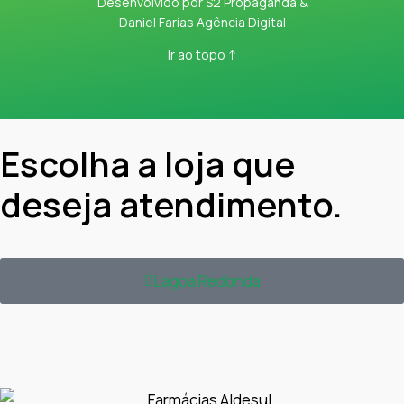
Desenvolvido por
S2 Propaganda
&
Daniel Farias Agência Digital
Ir ao topo ↑
Escolha a loja que
deseja atendimento.
Lagoa Redonda